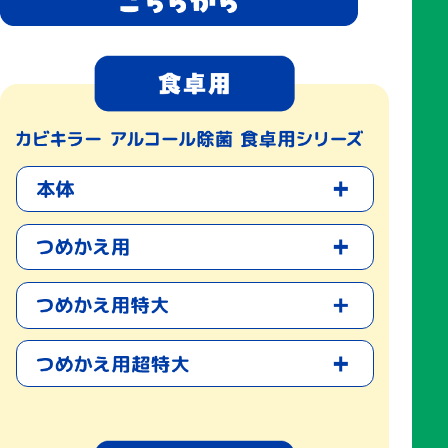
カビキラー アルコール除菌オリジナルデザイン QUOカード
Pay1000円分…300名様
やむを得ない事情により、景品の内容・仕様は変更になる場
合がございます。
1回のご応募でアップロードできるレシートは1枚です。1回
（レシート１枚）で複数口ご応募の場合も、お選びいただけ
る景品は1種類のみです。
複数枚レシートがあり複数回ご応募される場合、ご応募ごと
に選択する景品を変えることも、同じ景品を選ぶことも可能
です。
複数口ご応募いただくことで当選確率が上がりますが、お1人
様の当選数は誠に勝手ながら1口とさせていただきます。
≪「QUOカードPay」について≫
「QUOカードPay」は、スマートフォンで使える専用のデジタ
ルギフトです。専用アプリをダウンロードしなくてもご利用
いただけます。
専用のアプリが不要で、メールなどで送られ