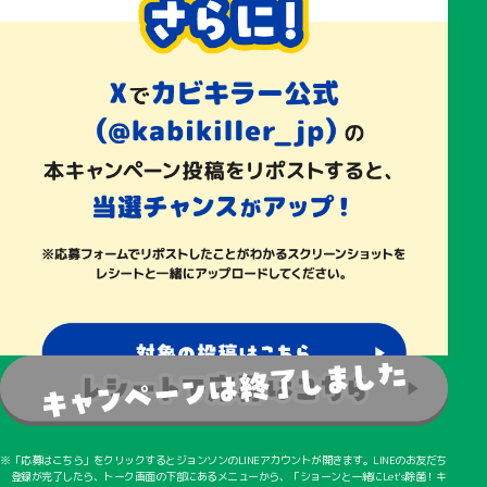
「応募はこちら」をクリックするとジョンソンのLINEアカウントが開きます。LINEのお友だち
登録が完了したら、トーク画面の下部にあるメニューから、「ショーンと一緒にLet's除菌！キ