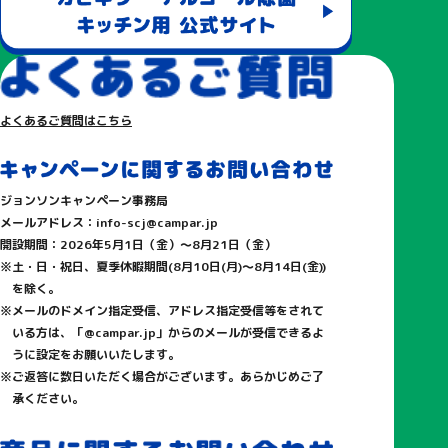
(
https://www.quocard.com/individual/store/quopay/
)
本キャンペーンは、ジョンソン株式会社により実施していま
す。本キャンペーンについてのお問い合わせは株式会社クオ
カードではお受けできません。
「QUOカードPay」もしくは「クオ・カード ペイ」およびそ
よくあるご質問はこちら
れらのロゴは株式会社クオカードの登録商標です。
「QUOカードPay」に関するお問い合わせは当社では受け付け
かねる場合がございます。「QUOカードPay」の仕組みや詳し
ジョンソンキャンペーン事務局
い使い方等は、株式会社クオカード「QUOカードPay」お問い
メールアドレス：
info-scj@campar.jp
開設期間：
2026年5月1日（金）
～
8月21日（金）
合わせ窓口(
https://www.quocard.com/contact/
)にお問い合
土・日・祝日、夏季休暇期間(8月10日(月)～8月14日(金))
わせいただきますよう、よろしくお願いいたします。
を除く。
メールのドメイン指定受信、アドレス指定受信等をされて
対象商品
いる方は、「@campar.jp」からのメールが受信できるよ
うに設定をお願いいたします。
カビキラー アルコール除菌 食卓用シリーズ (本体・つめかえ
ご返答に数日いただく場合がございます。あらかじめご了
用・つめかえ用特大・つめかえ用超特大)
承ください。
カビキラー アルコール除菌 キッチン用シリーズ (本体・つめか
え用・つめかえ用特大・つめかえ用超特大)