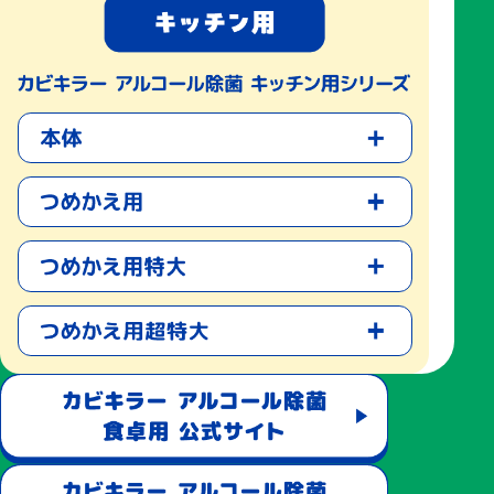
てきたURLを開くだけで、簡単にご利用いただけます。
▶使い方はこちら
(
https://www.quocard.com/individual/use/quopay/
)
「QUOカードPay」は、スマートフォンの画面にバーコードを
表示させて利用する前払式支払手段です。スマートフォン以
外の携帯電話およびタブレットではご利用できません。
「QUOカードPay」には発行日より3年間の有効期限がござい
ますのでご注意ください。
お送りしたバリューコードのURLを紛失された場合などに、
バリューコードのURLを再発行することは出来ません。残高
がゼロになるまで、ブックマークやメールの保存などバリュ
ーコードのURLにアクセスできるようにしてください。
「QUOカードPay」は、カードタイプのQUOカードとは異な
るサービスです。カードタイプのQUOカード加盟店ではご利
用できない場合があるほか、カードタイプのQUOカードの残
高を移行、チャージすることはできません。
▶使えるお店はこちら